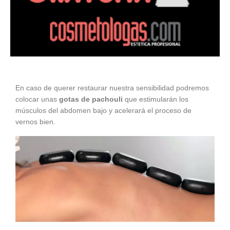
En caso de querer restaurar nuestra sensibilidad podremos
colocar unas
gotas de pachouli
que estimularán los
músculos del abdomen bajo y acelerará el proceso de
vernos bien.