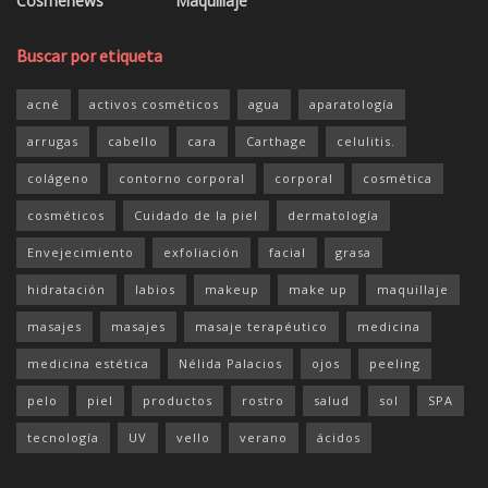
Cosmenews
Maquillaje
Buscar por etiqueta
acné
activos cosméticos
agua
aparatología
arrugas
cabello
cara
Carthage
celulitis.
colágeno
contorno corporal
corporal
cosmética
cosméticos
Cuidado de la piel
dermatología
Envejecimiento
exfoliación
facial
grasa
hidratación
labios
makeup
make up
maquillaje
masajes
masajes
masaje terapéutico
medicina
medicina estética
Nélida Palacios
ojos
peeling
pelo
piel
productos
rostro
salud
sol
SPA
tecnología
UV
vello
verano
ácidos