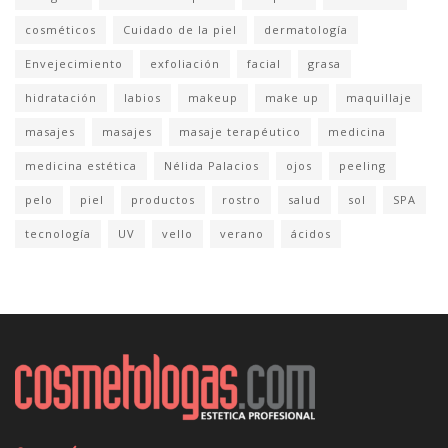
cosméticos
Cuidado de la piel
dermatología
Envejecimiento
exfoliación
facial
grasa
hidratación
labios
makeup
make up
maquillaje
masajes
masajes
masaje terapéutico
medicina
medicina estética
Nélida Palacios
ojos
peeling
pelo
piel
productos
rostro
salud
sol
SPA
tecnología
UV
vello
verano
ácidos