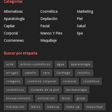
Categorías
Alternativas
Cosmética
Marketing
Aparatología
Depilación
Piel
Capilar
Facial
Salud
Corporal
Manos Y Pies
Spa
Cosmenews
Maquillaje
Buscar por etiqueta
acné
activos cosméticos
agua
aparatología
arrugas
cabello
cara
Carthage
celulitis.
colágeno
contorno corporal
corporal
cosmética
cosméticos
Cuidado de la piel
dermatología
Envejecimiento
exfoliación
facial
grasa
hidratación
labios
makeup
make up
maquillaje