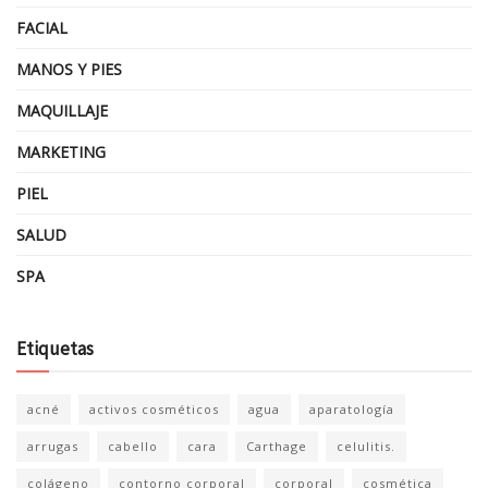
FACIAL
MANOS Y PIES
MAQUILLAJE
MARKETING
PIEL
SALUD
SPA
Etiquetas
acné
activos cosméticos
agua
aparatología
arrugas
cabello
cara
Carthage
celulitis.
colágeno
contorno corporal
corporal
cosmética