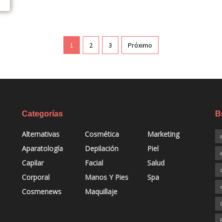
1
2
3
Próximo
Categorías
B
Alternativas
Cosmética
Marketing
Aparatología
Depilación
Piel
Capilar
Facial
Salud
Corporal
Manos Y Pies
Spa
Cosmenews
Maquillaje