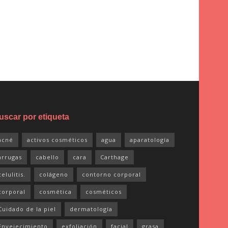
uscar por etiqueta
acné
activos cosméticos
agua
aparatología
arrugas
cabello
cara
Carthage
celulitis.
colágeno
contorno corporal
corporal
cosmética
cosméticos
Cuidado de la piel
dermatología
Envejecimiento
exfoliación
facial
grasa