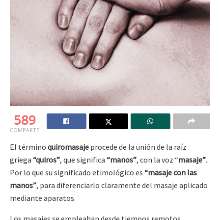
589
COMPARTE
El término
quiromasaje
procede de la unión de la raíz
griega
“quiros”
, que significa
“manos”
, con la voz “
masaje”
.
Por lo que su significado etimológico es
“masaje con las
manos”
, para diferenciarlo claramente del masaje aplicado
mediante aparatos.
Los masajes se empleaban desde tiempos remotos.