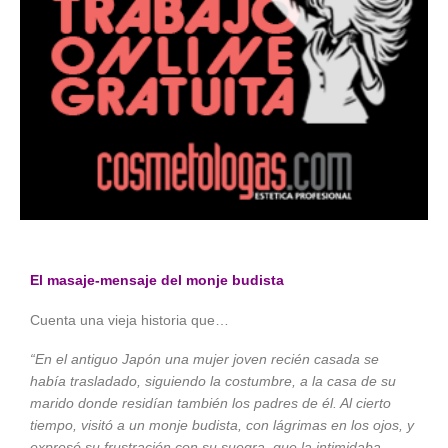
El masaje-mensaje del monje budista
Cuenta una vieja historia que…
“En el antiguo Japón una mujer joven recién casada se
había trasladado, siguiendo la costumbre, a la casa de su
marido donde residían también los padres de él. Al cierto
tiempo, visitó a un monje budista, con lágrimas en los ojos, y
expresó su frustración con su suegra, que la intimidaba