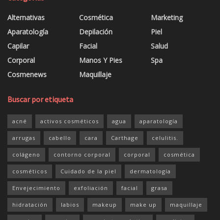
Alternativas
Cosmética
Marketing
Aparatología
Depilación
Piel
Capilar
Facial
Salud
Corporal
Manos Y Pies
Spa
Cosmenews
Maquillaje
Buscar por etiqueta
acné
activos cosméticos
agua
aparatología
arrugas
cabello
cara
Carthage
celulitis.
colágeno
contorno corporal
corporal
cosmética
cosméticos
Cuidado de la piel
dermatología
Envejecimiento
exfoliación
facial
grasa
hidratación
labios
makeup
make up
maquillaje