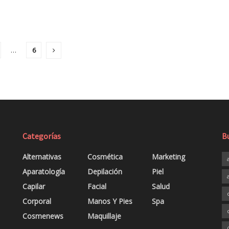
…
6
Categorías
B
Alternativas
Cosmética
Marketing
Aparatología
Depilación
Piel
Capilar
Facial
Salud
Corporal
Manos Y Pies
Spa
Cosmenews
Maquillaje