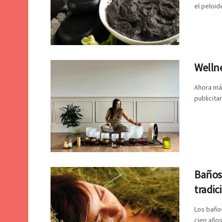
el peloid
Wellne
Ahora más
publicita
Baños 
tradic
Los baño
cien años