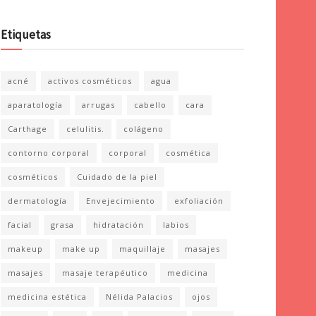
Etiquetas
acné
activos cosméticos
agua
aparatología
arrugas
cabello
cara
Carthage
celulitis.
colágeno
contorno corporal
corporal
cosmética
cosméticos
Cuidado de la piel
dermatología
Envejecimiento
exfoliación
facial
grasa
hidratación
labios
makeup
make up
maquillaje
masajes
masajes
masaje terapéutico
medicina
medicina estética
Nélida Palacios
ojos