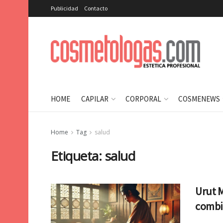
Publicidad
Contacto
HOME
CAPILAR
CORPORAL
COSMENEWS
Home
Tag
salud
Etiqueta:
salud
Urut M
combin