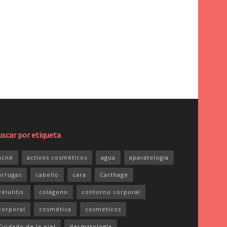
uscar por etiqueta
acné
activos cosméticos
agua
aparatología
arrugas
cabello
cara
Carthage
celulitis.
colágeno
contorno corporal
corporal
cosmética
cosméticos
Cuidado de la piel
dermatología