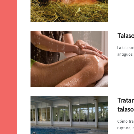
Talaso
La talaso
antiguos 
Tratam
talaso
Cómo trat
ruptura, 