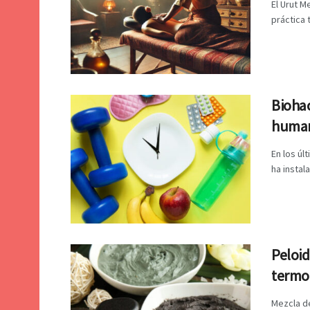
El Urut M
práctica 
Biohac
huma
En los úl
ha instala
Peloid
termot
Mezcla de