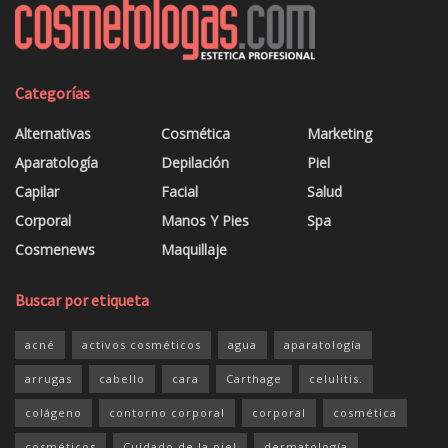
Categorías
Alternativas
Cosmética
Marketing
Aparatología
Depilación
Piel
Capilar
Facial
Salud
Corporal
Manos Y Pies
Spa
Cosmenews
Maquillaje
Buscar por etiqueta
acné
activos cosméticos
agua
aparatología
arrugas
cabello
cara
Carthage
celulitis.
colágeno
contorno corporal
corporal
cosmética
cosméticos
Cuidado de la piel
dermatología