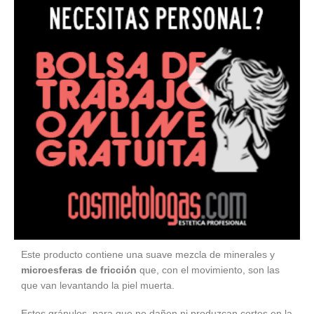
Este producto contiene una suave mezcla de minerales y
microesferas de fricción
que, con el movimiento, son las
que van levantando la piel muerta.
Estos gránulos, para que no dañen ni produzcan cortes en la