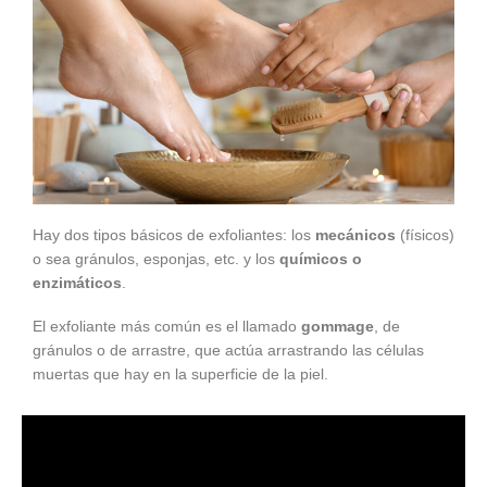
Hay dos tipos básicos de exfoliantes: los
mecánicos
(físicos)
o sea gránulos, esponjas, etc. y los
químicos o
enzimáticos
.
El exfoliante más común es el llamado
gommage
, de
gránulos o de arrastre, que actúa arrastrando las células
muertas que hay en la superficie de la piel.