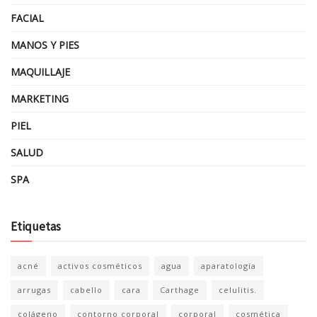
FACIAL
MANOS Y PIES
MAQUILLAJE
MARKETING
PIEL
SALUD
SPA
Etiquetas
acné
activos cosméticos
agua
aparatología
arrugas
cabello
cara
Carthage
celulitis.
colágeno
contorno corporal
corporal
cosmética