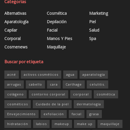
Categorías
Alternativas
Cosmética
Marketing
Aparatología
Depilación
Piel
Capilar
Facial
Salud
Corporal
Manos Y Pies
Spa
Cosmenews
Maquillaje
Buscar por etiqueta
acné
activos cosméticos
agua
aparatología
arrugas
cabello
cara
Carthage
celulitis.
colágeno
contorno corporal
corporal
cosmética
cosméticos
Cuidado de la piel
dermatología
Envejecimiento
exfoliación
facial
grasa
hidratación
labios
makeup
make up
maquillaje