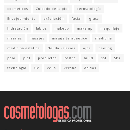
cosméticos
Cuidado de la piel
dermatología
Envejecimiento
exfoliación
facial
grasa
hidratación
labios
makeup
make up
maquillaje
masajes
masajes
masaje terapéutico
medicina
medicina estética
Nélida Palacios
ojos
peeling
pelo
piel
productos
rostro
salud
sol
SPA
tecnología
UV
vello
verano
ácidos