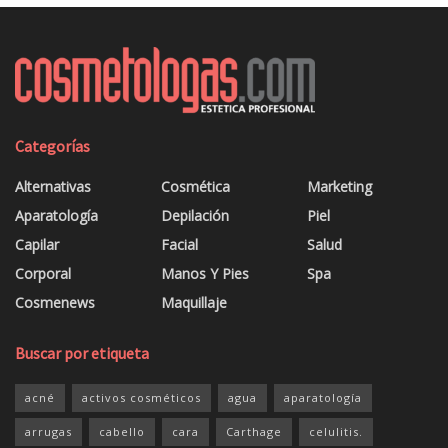
Categorías
Alternativas
Cosmética
Marketing
Aparatología
Depilación
Piel
Capilar
Facial
Salud
Corporal
Manos Y Pies
Spa
Cosmenews
Maquillaje
Buscar por etiqueta
acné
activos cosméticos
agua
aparatología
arrugas
cabello
cara
Carthage
celulitis.