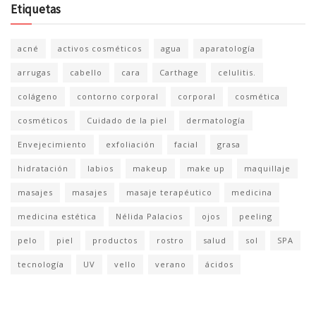
Etiquetas
acné
activos cosméticos
agua
aparatología
arrugas
cabello
cara
Carthage
celulitis.
colágeno
contorno corporal
corporal
cosmética
cosméticos
Cuidado de la piel
dermatología
Envejecimiento
exfoliación
facial
grasa
hidratación
labios
makeup
make up
maquillaje
masajes
masajes
masaje terapéutico
medicina
medicina estética
Nélida Palacios
ojos
peeling
pelo
piel
productos
rostro
salud
sol
SPA
tecnología
UV
vello
verano
ácidos