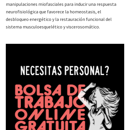
manipulaciones miofasciales para inducir una respuesta
neurofisiológica que favorece la homeostasis, el
desbloqueo energético y la restauración funcional del
sistema musculoesquelético y viscerosomático.