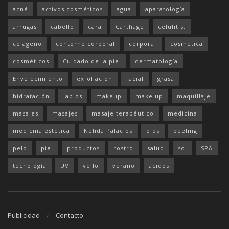
acné
activos cosméticos
agua
aparatología
arrugas
cabello
cara
Carthage
celulitis.
colágeno
contorno corporal
corporal
cosmética
cosméticos
Cuidado de la piel
dermatología
Envejecimiento
exfoliación
facial
grasa
hidratación
labios
makeup
make up
maquillaje
masajes
masajes
masaje terapéutico
medicina
medicina estética
Nélida Palacios
ojos
peeling
pelo
piel
productos
rostro
salud
sol
SPA
tecnología
UV
vello
verano
ácidos
Publicidad
Contacto