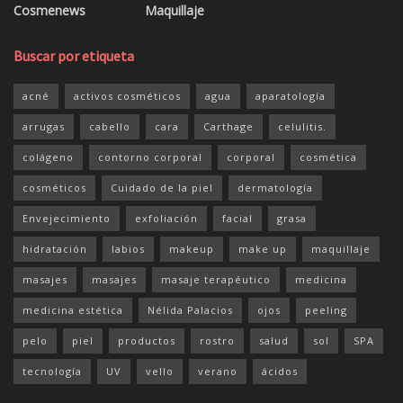
Cosmenews
Maquillaje
Buscar por etiqueta
acné
activos cosméticos
agua
aparatología
arrugas
cabello
cara
Carthage
celulitis.
colágeno
contorno corporal
corporal
cosmética
cosméticos
Cuidado de la piel
dermatología
Envejecimiento
exfoliación
facial
grasa
hidratación
labios
makeup
make up
maquillaje
masajes
masajes
masaje terapéutico
medicina
medicina estética
Nélida Palacios
ojos
peeling
pelo
piel
productos
rostro
salud
sol
SPA
tecnología
UV
vello
verano
ácidos