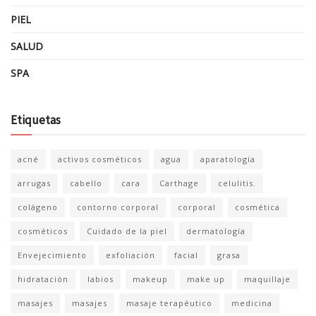
PIEL
SALUD
SPA
Etiquetas
acné
activos cosméticos
agua
aparatología
arrugas
cabello
cara
Carthage
celulitis.
colágeno
contorno corporal
corporal
cosmética
cosméticos
Cuidado de la piel
dermatología
Envejecimiento
exfoliación
facial
grasa
hidratación
labios
makeup
make up
maquillaje
masajes
masajes
masaje terapéutico
medicina