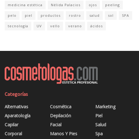
medicina estética
Nélida Palacios
ojos
peeling
pelo
piel
productos
rostro
salud
sol
SPA
tecnología
UV
vello
verano
ácidos
Categorías
Alternativas
Cosmética
Marketing
Aparatología
Depilación
Piel
Capilar
Facial
Salud
Corporal
Manos Y Pies
Spa