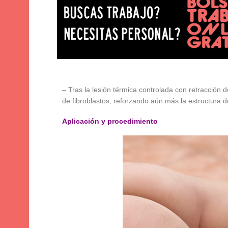
– Tras la lesión térmica controlada con retracción d
de fibroblastos, reforzando aún más la estructura 
Aplicación y procedimiento