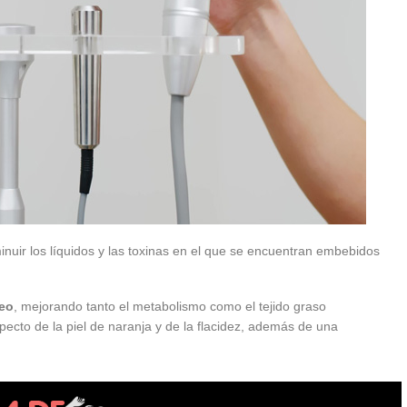
inuir los líquidos y las toxinas en el que se encuentran embebidos
neo
, mejorando tanto el metabolismo como el tejido graso
pecto de la piel de naranja y de la flacidez, además de una