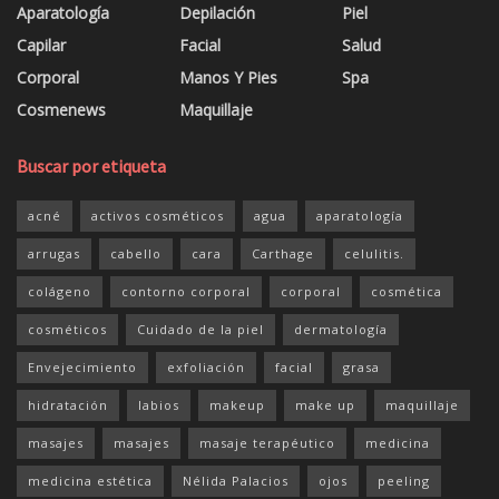
Aparatología
Depilación
Piel
Capilar
Facial
Salud
Corporal
Manos Y Pies
Spa
Cosmenews
Maquillaje
Buscar por etiqueta
acné
activos cosméticos
agua
aparatología
arrugas
cabello
cara
Carthage
celulitis.
colágeno
contorno corporal
corporal
cosmética
cosméticos
Cuidado de la piel
dermatología
Envejecimiento
exfoliación
facial
grasa
hidratación
labios
makeup
make up
maquillaje
masajes
masajes
masaje terapéutico
medicina
medicina estética
Nélida Palacios
ojos
peeling