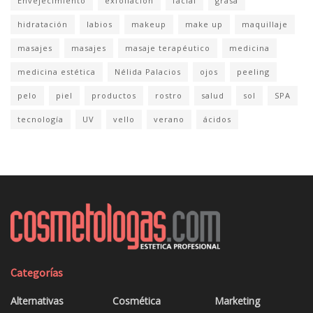
Envejecimiento
exfoliación
facial
grasa
hidratación
labios
makeup
make up
maquillaje
masajes
masajes
masaje terapéutico
medicina
medicina estética
Nélida Palacios
ojos
peeling
pelo
piel
productos
rostro
salud
sol
SPA
tecnología
UV
vello
verano
ácidos
Categorías
Alternativas
Cosmética
Marketing