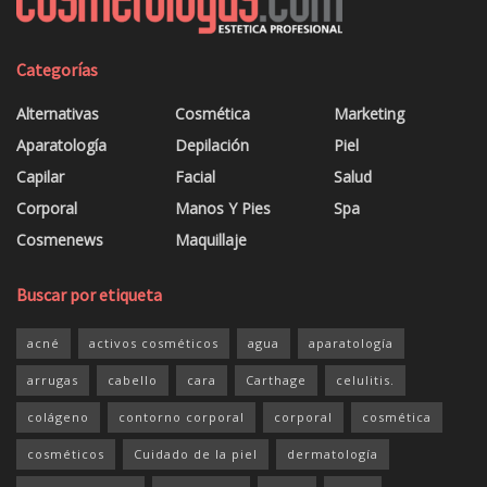
Categorías
Alternativas
Cosmética
Marketing
Aparatología
Depilación
Piel
Capilar
Facial
Salud
Corporal
Manos Y Pies
Spa
Cosmenews
Maquillaje
Buscar por etiqueta
acné
activos cosméticos
agua
aparatología
arrugas
cabello
cara
Carthage
celulitis.
colágeno
contorno corporal
corporal
cosmética
cosméticos
Cuidado de la piel
dermatología