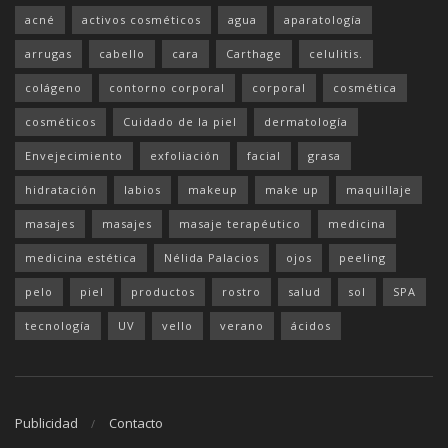
acné
activos cosméticos
agua
aparatología
arrugas
cabello
cara
Carthage
celulitis.
colágeno
contorno corporal
corporal
cosmética
cosméticos
Cuidado de la piel
dermatología
Envejecimiento
exfoliación
facial
grasa
hidratación
labios
makeup
make up
maquillaje
masajes
masajes
masaje terapéutico
medicina
medicina estética
Nélida Palacios
ojos
peeling
pelo
piel
productos
rostro
salud
sol
SPA
tecnología
UV
vello
verano
ácidos
Publicidad
Contacto