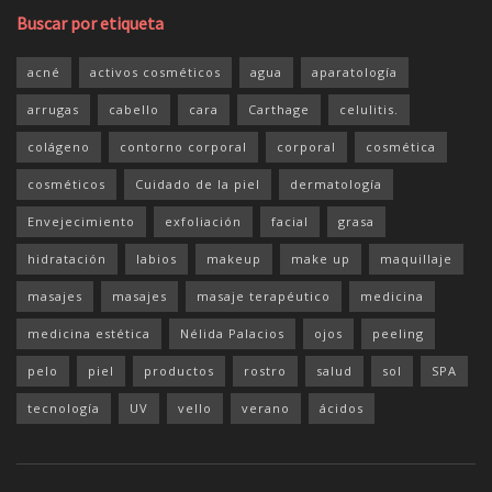
Buscar por etiqueta
acné
activos cosméticos
agua
aparatología
arrugas
cabello
cara
Carthage
celulitis.
colágeno
contorno corporal
corporal
cosmética
cosméticos
Cuidado de la piel
dermatología
Envejecimiento
exfoliación
facial
grasa
hidratación
labios
makeup
make up
maquillaje
masajes
masajes
masaje terapéutico
medicina
medicina estética
Nélida Palacios
ojos
peeling
pelo
piel
productos
rostro
salud
sol
SPA
tecnología
UV
vello
verano
ácidos