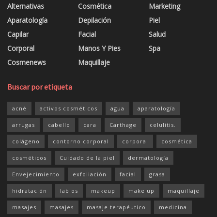
Alternativas
Cosmética
Marketing
Aparatología
Depilación
Piel
Capilar
Facial
Salud
Corporal
Manos Y Pies
Spa
Cosmenews
Maquillaje
Buscar por etiqueta
acné
activos cosméticos
agua
aparatología
arrugas
cabello
cara
Carthage
celulitis.
colágeno
contorno corporal
corporal
cosmética
cosméticos
Cuidado de la piel
dermatología
Envejecimiento
exfoliación
facial
grasa
hidratación
labios
makeup
make up
maquillaje
masajes
masajes
masaje terapéutico
medicina