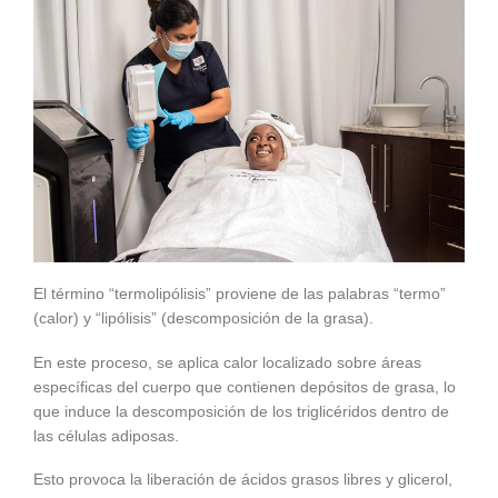
El término “termolipólisis” proviene de las palabras “termo”
(calor) y “lipólisis” (descomposición de la grasa).
En este proceso, se aplica calor localizado sobre áreas
específicas del cuerpo que contienen depósitos de grasa, lo
que induce la descomposición de los triglicéridos dentro de
las células adiposas.
Esto provoca la liberación de ácidos grasos libres y glicerol,