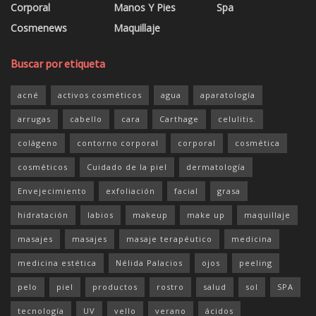
Corporal
Manos Y Pies
Spa
Cosmenews
Maquillaje
Buscar por etiqueta
acné
activos cosméticos
agua
aparatología
arrugas
cabello
cara
Carthage
celulitis.
colágeno
contorno corporal
corporal
cosmética
cosméticos
Cuidado de la piel
dermatología
Envejecimiento
exfoliación
facial
grasa
hidratación
labios
makeup
make up
maquillaje
masajes
masajes
masaje terapéutico
medicina
medicina estética
Nélida Palacios
ojos
peeling
pelo
piel
productos
rostro
salud
sol
SPA
tecnología
UV
vello
verano
ácidos