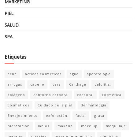
MARKETING
PIEL
SALUD
SPA
Etiquetas
acné
activos cosméticos
agua
aparatología
arrugas
cabello
cara
Carthage
celulitis.
colágeno
contorno corporal
corporal
cosmética
cosméticos
Cuidado de la piel
dermatología
Envejecimiento
exfoliación
facial
grasa
hidratación
labios
makeup
make up
maquillaje
masajes
masajes
masaje terapéutico
medicina