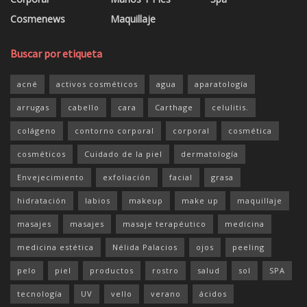
Cosmenews
Maquillaje
Buscar por etiqueta
acné
activos cosméticos
agua
aparatología
arrugas
cabello
cara
Carthage
celulitis.
colágeno
contorno corporal
corporal
cosmética
cosméticos
Cuidado de la piel
dermatología
Envejecimiento
exfoliación
facial
grasa
hidratación
labios
makeup
make up
maquillaje
masajes
masajes
masaje terapéutico
medicina
medicina estética
Nélida Palacios
ojos
peeling
pelo
piel
productos
rostro
salud
sol
SPA
tecnología
UV
vello
verano
ácidos