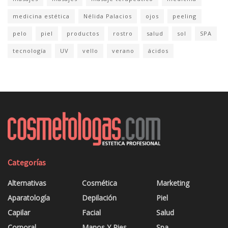
medicina estética
Nélida Palacios
ojos
peeling
pelo
piel
productos
rostro
salud
sol
SPA
tecnología
UV
vello
verano
ácidos
Categorías
Alternativas
Cosmética
Marketing
Aparatología
Depilación
Piel
Capilar
Facial
Salud
Corporal
Manos Y Pies
Spa