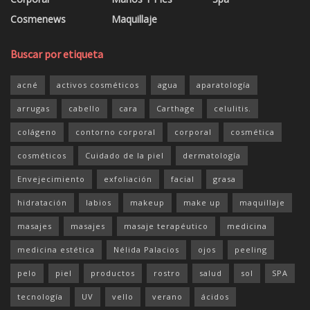
Cosmenews
Maquillaje
Buscar por etiqueta
acné
activos cosméticos
agua
aparatología
arrugas
cabello
cara
Carthage
celulitis.
colágeno
contorno corporal
corporal
cosmética
cosméticos
Cuidado de la piel
dermatología
Envejecimiento
exfoliación
facial
grasa
hidratación
labios
makeup
make up
maquillaje
masajes
masajes
masaje terapéutico
medicina
medicina estética
Nélida Palacios
ojos
peeling
pelo
piel
productos
rostro
salud
sol
SPA
tecnología
UV
vello
verano
ácidos