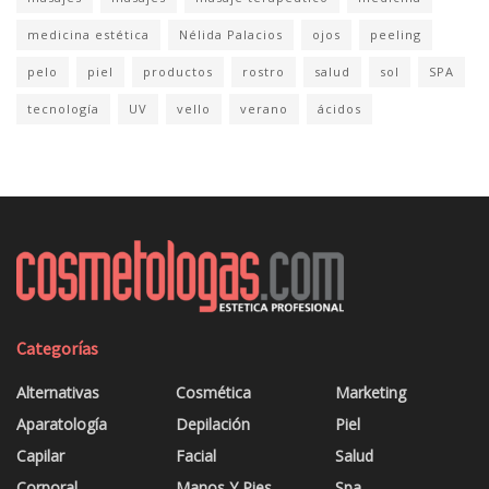
medicina estética
Nélida Palacios
ojos
peeling
pelo
piel
productos
rostro
salud
sol
SPA
tecnología
UV
vello
verano
ácidos
Categorías
Alternativas
Cosmética
Marketing
Aparatología
Depilación
Piel
Capilar
Facial
Salud
Corporal
Manos Y Pies
Spa