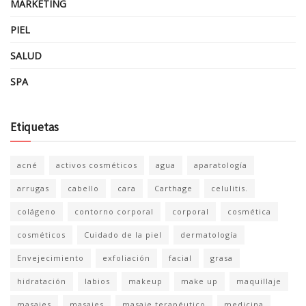
MARKETING
PIEL
SALUD
SPA
Etiquetas
acné
activos cosméticos
agua
aparatología
arrugas
cabello
cara
Carthage
celulitis.
colágeno
contorno corporal
corporal
cosmética
cosméticos
Cuidado de la piel
dermatología
Envejecimiento
exfoliación
facial
grasa
hidratación
labios
makeup
make up
maquillaje
masajes
masajes
masaje terapéutico
medicina