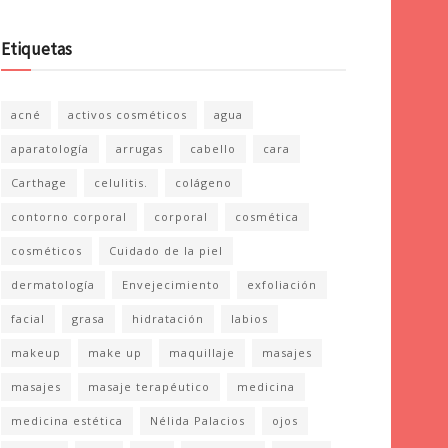
Etiquetas
acné
activos cosméticos
agua
aparatología
arrugas
cabello
cara
Carthage
celulitis.
colágeno
contorno corporal
corporal
cosmética
cosméticos
Cuidado de la piel
dermatología
Envejecimiento
exfoliación
facial
grasa
hidratación
labios
makeup
make up
maquillaje
masajes
masajes
masaje terapéutico
medicina
medicina estética
Nélida Palacios
ojos