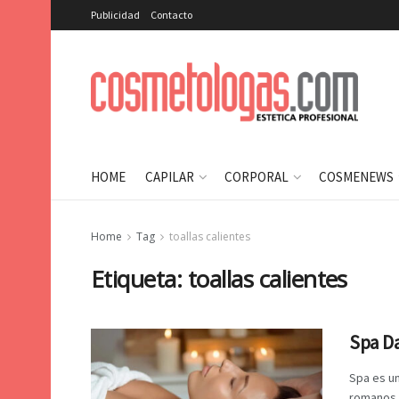
Publicidad
Contacto
HOME
CAPILAR
CORPORAL
COSMENEWS
Home
Tag
toallas calientes
Etiqueta:
toallas calientes
Spa D
Spa es un
romanos s