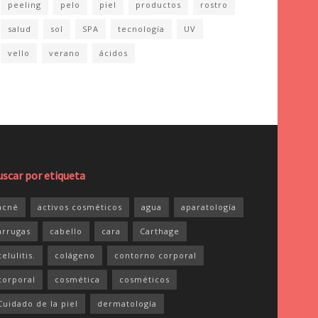
peeling
pelo
piel
productos
rostro
salud
sol
SPA
tecnología
UV
vello
verano
ácidos
uscar por etiqueta
acné
activos cosméticos
agua
aparatología
arrugas
cabello
cara
Carthage
celulitis.
colágeno
contorno corporal
corporal
cosmética
cosméticos
Cuidado de la piel
dermatología