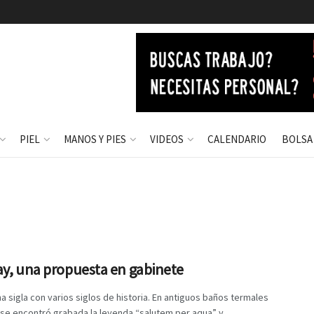
PIEL
MANOS Y PIES
VIDEOS
CALENDARIO
BOLSA
ay, una propuesta en gabinete
a sigla con varios siglos de historia. En antiguos baños termales
e encontró grabada la leyenda “salutem per aqua” y, ...