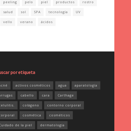
peeling
pelo
piel
productos
rostro
salud
sol
SPA
tecnología
UV
vello
verano
ácidos
uscar por etiqueta
acné
activos cosméticos
agua
aparatología
arrugas
cabello
cara
Carthage
celulitis.
colágeno
contorno corporal
corporal
cosmética
cosméticos
Cuidado de la piel
dermatología