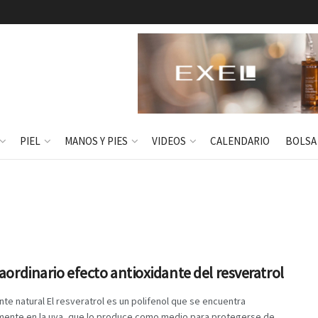
PIEL
MANOS Y PIES
VIDEOS
CALENDARIO
BOLSA
raordinario efecto antioxidante del resveratrol
nte natural El resveratrol es un polifenol que se encuentra
mente en la uva, que lo produce como medio para protegerse de ...