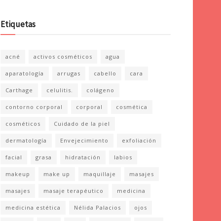
Etiquetas
acné
activos cosméticos
agua
aparatología
arrugas
cabello
cara
Carthage
celulitis.
colágeno
contorno corporal
corporal
cosmética
cosméticos
Cuidado de la piel
dermatología
Envejecimiento
exfoliación
facial
grasa
hidratación
labios
makeup
make up
maquillaje
masajes
masajes
masaje terapéutico
medicina
medicina estética
Nélida Palacios
ojos