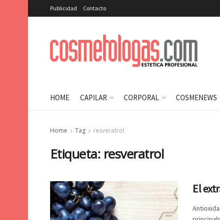
Publicidad
Contacto
HOME
CAPILAR
CORPORAL
COSMENEWS
Home
Tag
resveratrol
Etiqueta:
resveratrol
El ext
Antioxida
principal