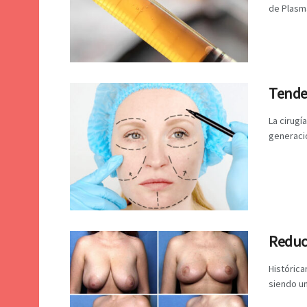
de Plasma
Tenden
La cirugí
generacio
Reduc
Históric
siendo un