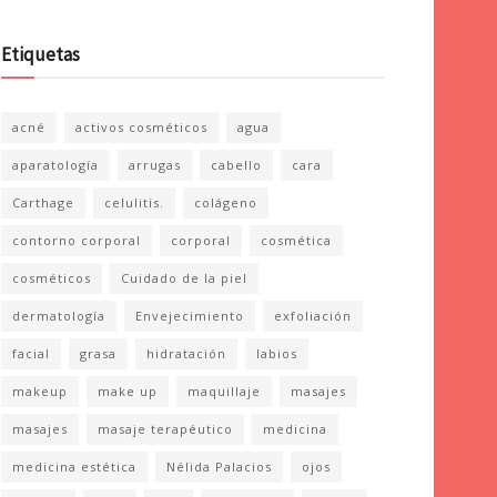
Etiquetas
acné
activos cosméticos
agua
aparatología
arrugas
cabello
cara
Carthage
celulitis.
colágeno
contorno corporal
corporal
cosmética
cosméticos
Cuidado de la piel
dermatología
Envejecimiento
exfoliación
facial
grasa
hidratación
labios
makeup
make up
maquillaje
masajes
masajes
masaje terapéutico
medicina
medicina estética
Nélida Palacios
ojos