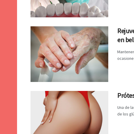
Rejuv
en bel
Mantener
ocasiones
Prótes
Una de la
de los gl