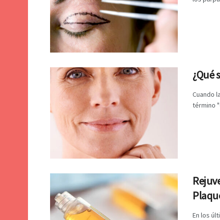
¿Qué s
Cuando la
término "
Rejuve
Plaqu
En los úl