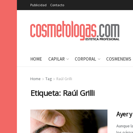
Publicidad
Contacto
HOME
CAPILAR
CORPORAL
COSMENEWS
Home
Tag
Raúl Grilli
Etiqueta:
Raúl Grilli
Ayer y
Aunque la
los párp