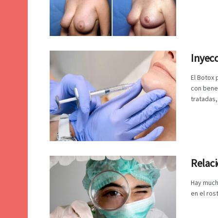
Inyecc
El Botox 
con bene
tratadas, 
Relaci
Hay much
en el ros