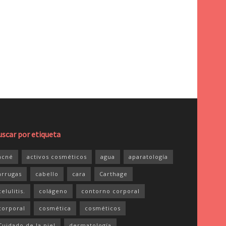
uscar por etiqueta
acné
activos cosméticos
agua
aparatología
arrugas
cabello
cara
Carthage
celulitis.
colágeno
contorno corporal
corporal
cosmética
cosméticos
Cuidado de la piel
dermatología