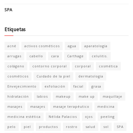
SPA
Etiquetas
acné
activos cosméticos
agua
aparatología
arrugas
cabello
cara
Carthage
celulitis.
colágeno
contorno corporal
corporal
cosmética
cosméticos
Cuidado de la piel
dermatología
Envejecimiento
exfoliación
facial
grasa
hidratación
labios
makeup
make up
maquillaje
masajes
masajes
masaje terapéutico
medicina
medicina estética
Nélida Palacios
ojos
peeling
pelo
piel
productos
rostro
salud
sol
SPA