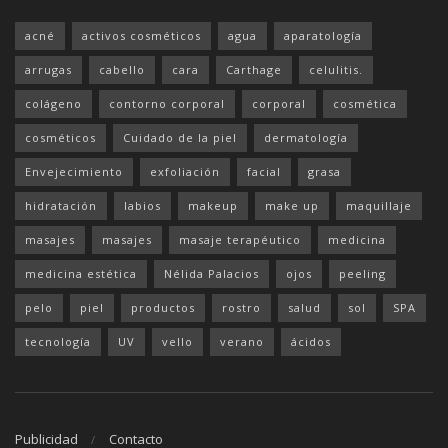
acné
activos cosméticos
agua
aparatología
arrugas
cabello
cara
Carthage
celulitis.
colágeno
contorno corporal
corporal
cosmética
cosméticos
Cuidado de la piel
dermatología
Envejecimiento
exfoliación
facial
grasa
hidratación
labios
makeup
make up
maquillaje
masajes
masajes
masaje terapéutico
medicina
medicina estética
Nélida Palacios
ojos
peeling
pelo
piel
productos
rostro
salud
sol
SPA
tecnología
UV
vello
verano
ácidos
Publicidad
Contacto