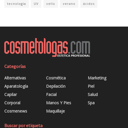
tecnología
UV
vello
verano
ácidos
Categorías
Alternativas
Cosmética
Marketing
Aparatología
Depilación
Piel
Capilar
Facial
Salud
Corporal
Manos Y Pies
Spa
Cosmenews
Maquillaje
Buscar por etiqueta