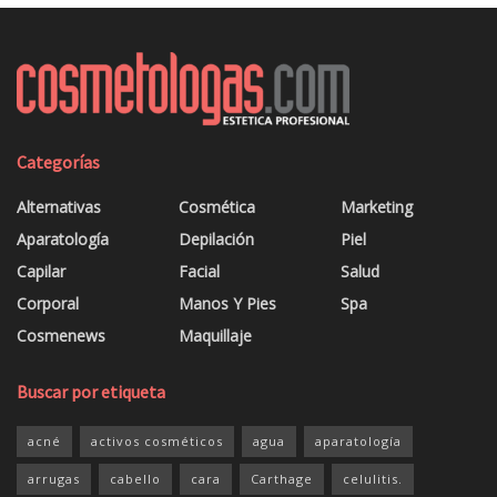
Categorías
Alternativas
Cosmética
Marketing
Aparatología
Depilación
Piel
Capilar
Facial
Salud
Corporal
Manos Y Pies
Spa
Cosmenews
Maquillaje
Buscar por etiqueta
acné
activos cosméticos
agua
aparatología
arrugas
cabello
cara
Carthage
celulitis.