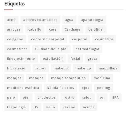
Etiquetas
acné
activos cosméticos
agua
aparatología
arrugas
cabello
cara
Carthage
celulitis.
colágeno
contorno corporal
corporal
cosmética
cosméticos
Cuidado de la piel
dermatología
Envejecimiento
exfoliación
facial
grasa
hidratación
labios
makeup
make up
maquillaje
masajes
masajes
masaje terapéutico
medicina
medicina estética
Nélida Palacios
ojos
peeling
pelo
piel
productos
rostro
salud
sol
SPA
tecnología
UV
vello
verano
ácidos