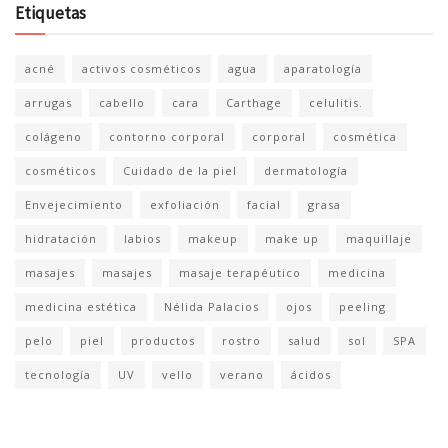
Etiquetas
acné
activos cosméticos
agua
aparatología
arrugas
cabello
cara
Carthage
celulitis.
colágeno
contorno corporal
corporal
cosmética
cosméticos
Cuidado de la piel
dermatología
Envejecimiento
exfoliación
facial
grasa
hidratación
labios
makeup
make up
maquillaje
masajes
masajes
masaje terapéutico
medicina
medicina estética
Nélida Palacios
ojos
peeling
pelo
piel
productos
rostro
salud
sol
SPA
tecnología
UV
vello
verano
ácidos