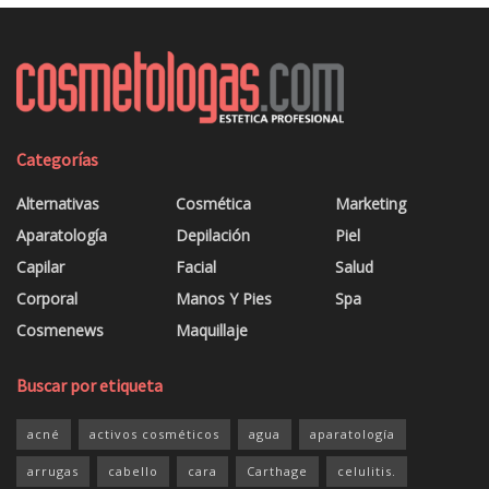
Categorías
Alternativas
Cosmética
Marketing
Aparatología
Depilación
Piel
Capilar
Facial
Salud
Corporal
Manos Y Pies
Spa
Cosmenews
Maquillaje
Buscar por etiqueta
acné
activos cosméticos
agua
aparatología
arrugas
cabello
cara
Carthage
celulitis.