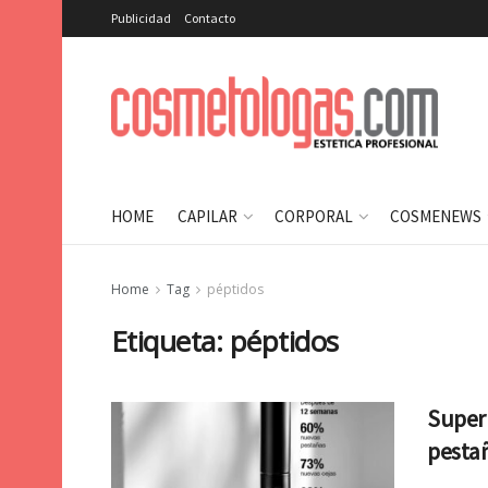
Publicidad
Contacto
HOME
CAPILAR
CORPORAL
COSMENEWS
Home
Tag
péptidos
Etiqueta:
péptidos
Super 
pestañ