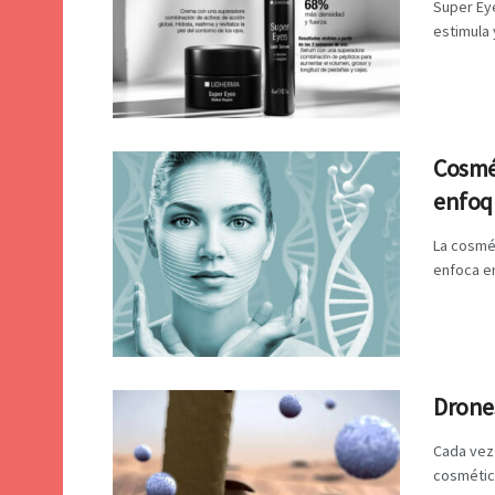
Super Ey
estimula 
Cosmé
enfoqu
La cosmé
enfoca en
Drones
Cada vez 
cosmétic