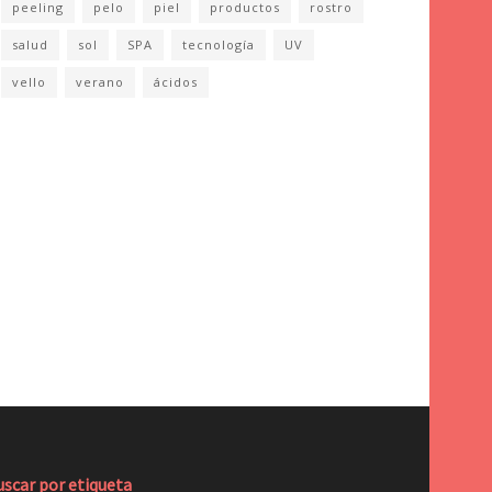
peeling
pelo
piel
productos
rostro
salud
sol
SPA
tecnología
UV
vello
verano
ácidos
uscar por etiqueta