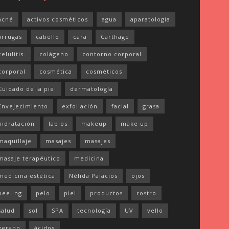
acné
activos cosméticos
agua
aparatología
arrugas
cabello
cara
Carthage
celulitis.
colágeno
contorno corporal
corporal
cosmética
cosméticos
Cuidado de la piel
dermatología
Envejecimiento
exfoliación
facial
grasa
hidratación
labios
makeup
make up
maquillaje
masajes
masajes
masaje terapéutico
medicina
medicina estética
Nélida Palacios
ojos
peeling
pelo
piel
productos
rostro
salud
sol
SPA
tecnología
UV
vello
verano
ácidos