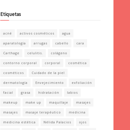
Etiquetas
acné
activos cosméticos
agua
aparatología
arrugas
cabello
cara
Carthage
celulitis.
colágeno
contorno corporal
corporal
cosmética
cosméticos
Cuidado de la piel
dermatología
Envejecimiento
exfoliación
facial
grasa
hidratación
labios
makeup
make up
maquillaje
masajes
masajes
masaje terapéutico
medicina
medicina estética
Nélida Palacios
ojos