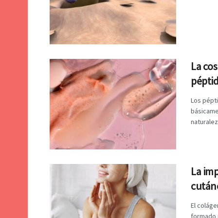
La cos
pépti
Los pépti
básicame
naturaleza
La imp
cután
El coláge
formado p