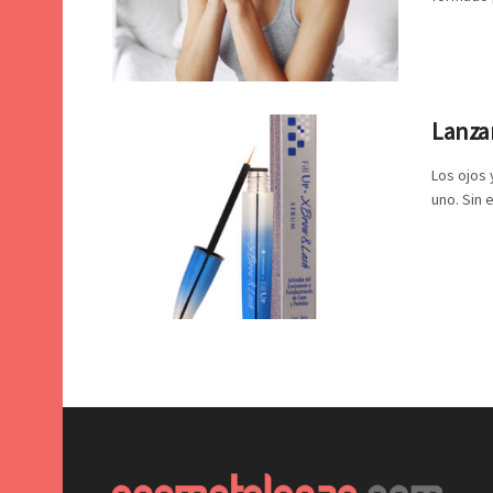
Lanza
Los ojos 
uno. Sin 