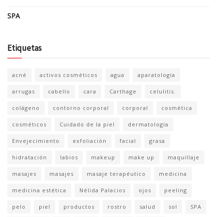
SPA
Etiquetas
acné
activos cosméticos
agua
aparatología
arrugas
cabello
cara
Carthage
celulitis.
colágeno
contorno corporal
corporal
cosmética
cosméticos
Cuidado de la piel
dermatología
Envejecimiento
exfoliación
facial
grasa
hidratación
labios
makeup
make up
maquillaje
masajes
masajes
masaje terapéutico
medicina
medicina estética
Nélida Palacios
ojos
peeling
pelo
piel
productos
rostro
salud
sol
SPA