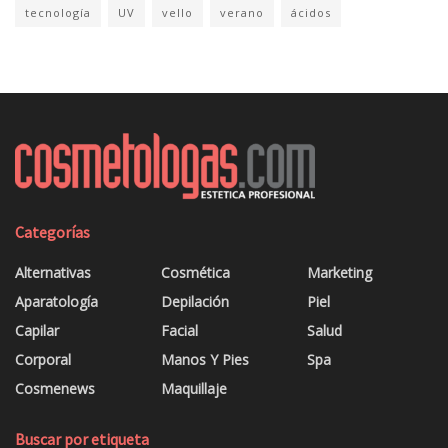
tecnología
UV
vello
verano
ácidos
Categorías
Alternativas
Cosmética
Marketing
Aparatología
Depilación
Piel
Capilar
Facial
Salud
Corporal
Manos Y Pies
Spa
Cosmenews
Maquillaje
Buscar por etiqueta