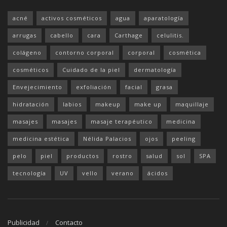
acné
activos cosméticos
agua
aparatología
arrugas
cabello
cara
Carthage
celulitis.
colágeno
contorno corporal
corporal
cosmética
cosméticos
Cuidado de la piel
dermatología
Envejecimiento
exfoliación
facial
grasa
hidratación
labios
makeup
make up
maquillaje
masajes
masajes
masaje terapéutico
medicina
medicina estética
Nélida Palacios
ojos
peeling
pelo
piel
productos
rostro
salud
sol
SPA
tecnología
UV
vello
verano
ácidos
Publicidad
Contacto