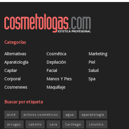
Categorías
Alternativas
Cosmética
Marketing
Aparatología
Depilación
Piel
Capilar
Facial
Salud
Corporal
Manos Y Pies
Spa
Cosmenews
Maquillaje
Buscar por etiqueta
acné
activos cosméticos
agua
aparatología
arrugas
cabello
cara
Carthage
celulitis.