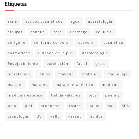
Etiquetas
acné
activos cosméticos
agua
aparatología
arrugas
cabello
cara
Carthage
celulitis.
colágeno
contorno corporal
corporal
cosmética
cosméticos
Cuidado de la piel
dermatología
Envejecimiento
exfoliación
facial
grasa
hidratación
labios
makeup
make up
maquillaje
masajes
masajes
masaje terapéutico
medicina
medicina estética
Nélida Palacios
ojos
peeling
pelo
piel
productos
rostro
salud
sol
SPA
tecnología
UV
vello
verano
ácidos