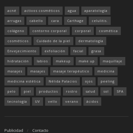
acné
activos cosméticos
agua
aparatología
arrugas
cabello
cara
Carthage
celulitis.
colágeno
contorno corporal
corporal
cosmética
cosméticos
Cuidado de la piel
dermatología
Envejecimiento
exfoliación
facial
grasa
hidratación
labios
makeup
make up
maquillaje
masajes
masajes
masaje terapéutico
medicina
medicina estética
Nélida Palacios
ojos
peeling
pelo
piel
productos
rostro
salud
sol
SPA
tecnología
UV
vello
verano
ácidos
Publicidad
Contacto