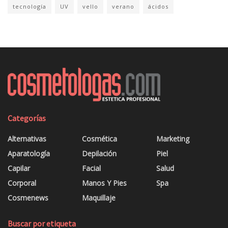
tecnología
UV
vello
verano
ácidos
Categorías
Alternativas
Cosmética
Marketing
Aparatología
Depilación
Piel
Capilar
Facial
Salud
Corporal
Manos Y Pies
Spa
Cosmenews
Maquillaje
Buscar por etiqueta