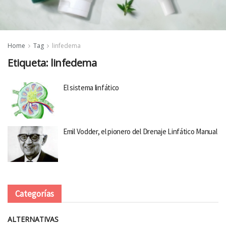
Home
Tag
linfedema
Etiqueta:
linfedema
El sistema linfático
Emil Vodder, el pionero del Drenaje Linfático Manual
Categorías
ALTERNATIVAS