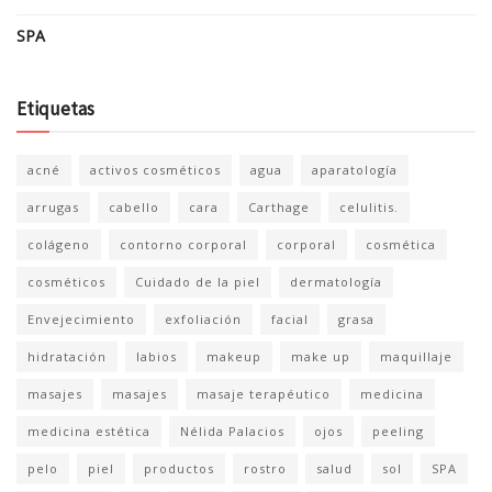
SPA
Etiquetas
acné
activos cosméticos
agua
aparatología
arrugas
cabello
cara
Carthage
celulitis.
colágeno
contorno corporal
corporal
cosmética
cosméticos
Cuidado de la piel
dermatología
Envejecimiento
exfoliación
facial
grasa
hidratación
labios
makeup
make up
maquillaje
masajes
masajes
masaje terapéutico
medicina
medicina estética
Nélida Palacios
ojos
peeling
pelo
piel
productos
rostro
salud
sol
SPA