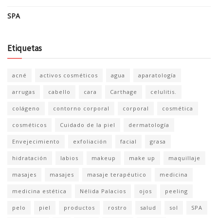
SPA
Etiquetas
acné
activos cosméticos
agua
aparatología
arrugas
cabello
cara
Carthage
celulitis.
colágeno
contorno corporal
corporal
cosmética
cosméticos
Cuidado de la piel
dermatología
Envejecimiento
exfoliación
facial
grasa
hidratación
labios
makeup
make up
maquillaje
masajes
masajes
masaje terapéutico
medicina
medicina estética
Nélida Palacios
ojos
peeling
pelo
piel
productos
rostro
salud
sol
SPA