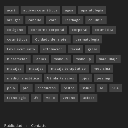
acné
activos cosméticos
agua
aparatología
arrugas
cabello
cara
Carthage
celulitis.
colágeno
contorno corporal
corporal
cosmética
cosméticos
Cuidado de la piel
dermatología
Envejecimiento
exfoliación
facial
grasa
hidratación
labios
makeup
make up
maquillaje
masajes
masajes
masaje terapéutico
medicina
medicina estética
Nélida Palacios
ojos
peeling
pelo
piel
productos
rostro
salud
sol
SPA
tecnología
UV
vello
verano
ácidos
Publicidad
Contacto