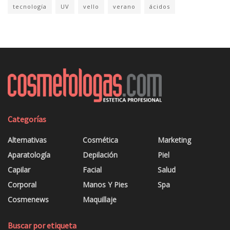
tecnología
UV
vello
verano
ácidos
Categorías
Alternativas
Cosmética
Marketing
Aparatología
Depilación
Piel
Capilar
Facial
Salud
Corporal
Manos Y Pies
Spa
Cosmenews
Maquillaje
Buscar por etiqueta