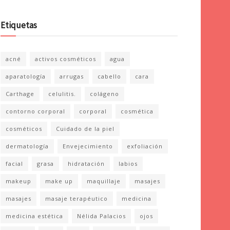
Etiquetas
acné
activos cosméticos
agua
aparatología
arrugas
cabello
cara
Carthage
celulitis.
colágeno
contorno corporal
corporal
cosmética
cosméticos
Cuidado de la piel
dermatología
Envejecimiento
exfoliación
facial
grasa
hidratación
labios
makeup
make up
maquillaje
masajes
masajes
masaje terapéutico
medicina
medicina estética
Nélida Palacios
ojos