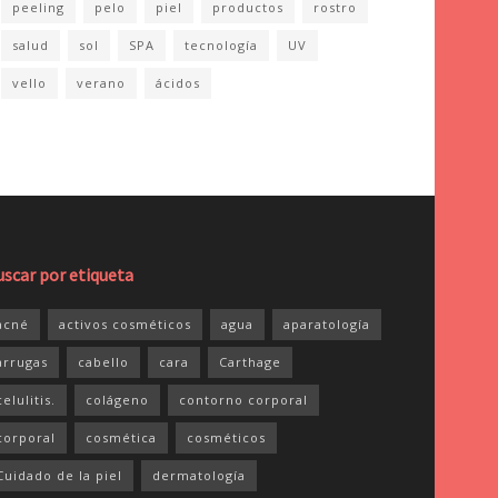
peeling
pelo
piel
productos
rostro
salud
sol
SPA
tecnología
UV
vello
verano
ácidos
uscar por etiqueta
acné
activos cosméticos
agua
aparatología
arrugas
cabello
cara
Carthage
celulitis.
colágeno
contorno corporal
corporal
cosmética
cosméticos
Cuidado de la piel
dermatología