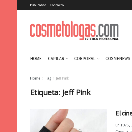
Publicidad
Contacto
HOME
CAPILAR
CORPORAL
COSMENEWS
Home
Tag
Jeff Pink
Etiqueta:
Jeff Pink
El cin
En 1975, 
Cuenta la 