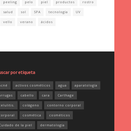
peeling
pelo
piel
productos
rostro
salud
sol
SPA
tecnología
UV
vello
verano
ácidos
uscar por etiqueta
acné
activos cosméticos
agua
aparatología
arrugas
cabello
cara
Carthage
celulitis.
colágeno
contorno corporal
corporal
cosmética
cosméticos
Cuidado de la piel
dermatología