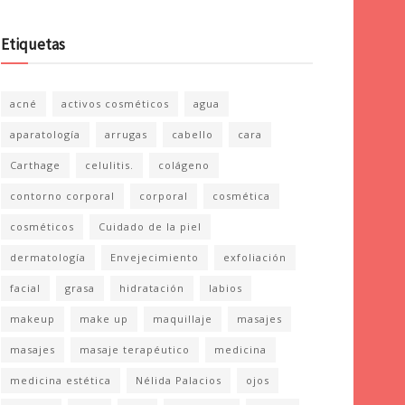
Etiquetas
acné
activos cosméticos
agua
aparatología
arrugas
cabello
cara
Carthage
celulitis.
colágeno
contorno corporal
corporal
cosmética
cosméticos
Cuidado de la piel
dermatología
Envejecimiento
exfoliación
facial
grasa
hidratación
labios
makeup
make up
maquillaje
masajes
masajes
masaje terapéutico
medicina
medicina estética
Nélida Palacios
ojos