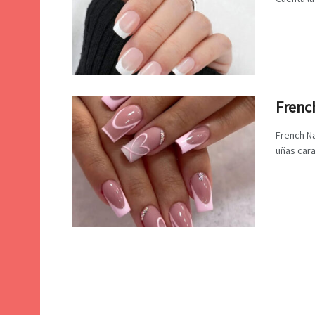
French
French N
uñas cara