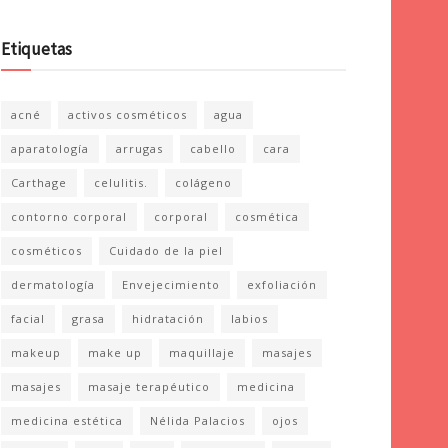
Etiquetas
acné
activos cosméticos
agua
aparatología
arrugas
cabello
cara
Carthage
celulitis.
colágeno
contorno corporal
corporal
cosmética
cosméticos
Cuidado de la piel
dermatología
Envejecimiento
exfoliación
facial
grasa
hidratación
labios
makeup
make up
maquillaje
masajes
masajes
masaje terapéutico
medicina
medicina estética
Nélida Palacios
ojos