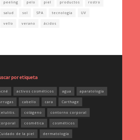
peeling
pelo
piel
productos
rostro
salud
sol
SPA
tecnología
UV
vello
verano
ácidos
uscar por etiqueta
acné
activos cosméticos
agua
aparatología
arrugas
cabello
cara
Carthage
celulitis.
colágeno
contorno corporal
corporal
cosmética
cosméticos
Cuidado de la piel
dermatología