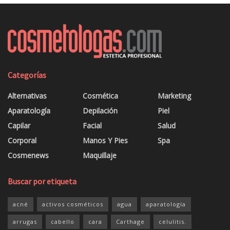
Categorías
Alternativas
Cosmética
Marketing
Aparatología
Depilación
Piel
Capilar
Facial
Salud
Corporal
Manos Y Pies
Spa
Cosmenews
Maquillaje
Buscar por etiqueta
acné
activos cosméticos
agua
aparatología
arrugas
cabello
cara
Carthage
celulitis.