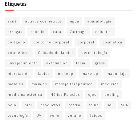
Etiquetas
acné
activos cosméticos
agua
aparatología
arrugas
cabello
cara
Carthage
celulitis.
colágeno
contorno corporal
corporal
cosmética
cosméticos
Cuidado de la piel
dermatología
Envejecimiento
exfoliación
facial
grasa
hidratación
labios
makeup
make up
maquillaje
masajes
masajes
masaje terapéutico
medicina
medicina estética
Nélida Palacios
ojos
peeling
pelo
piel
productos
rostro
salud
sol
SPA
tecnología
UV
vello
verano
ácidos