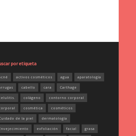
uscar por etiqueta
acné
activos cosméticos
agua
aparatología
arrugas
cabello
cara
Carthage
celulitis.
colágeno
contorno corporal
corporal
cosmética
cosméticos
Cuidado de la piel
dermatología
Envejecimiento
exfoliación
facial
grasa