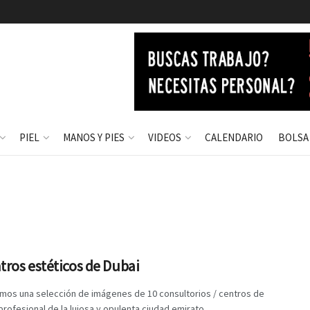
PIEL
MANOS Y PIES
VIDEOS
CALENDARIO
BOLSA
tros estéticos de Dubai
mos una selección de imágenes de 10 consultorios / centros de
profesional de la lujosa y opulenta ciudad emirato ...