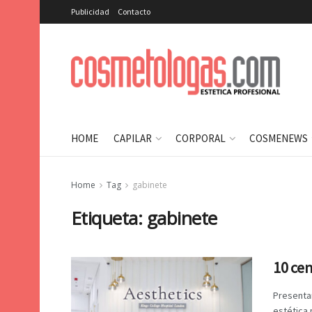
Publicidad
Contacto
HOME
CAPILAR
CORPORAL
COSMENEWS
Home
Tag
gabinete
Etiqueta:
gabinete
10 cen
Presenta
estética 