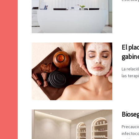
El pla
gabin
La relaci
las terap
Bioseg
Precauci
infectoco