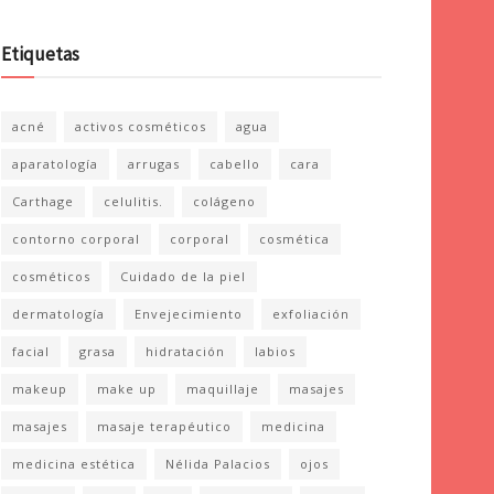
Etiquetas
acné
activos cosméticos
agua
aparatología
arrugas
cabello
cara
Carthage
celulitis.
colágeno
contorno corporal
corporal
cosmética
cosméticos
Cuidado de la piel
dermatología
Envejecimiento
exfoliación
facial
grasa
hidratación
labios
makeup
make up
maquillaje
masajes
masajes
masaje terapéutico
medicina
medicina estética
Nélida Palacios
ojos