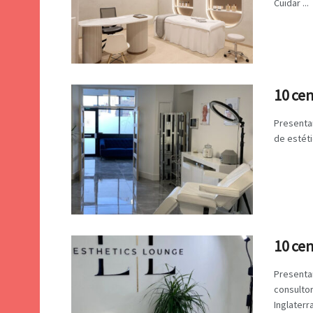
Cuidar ...
10 cen
Presenta
de estéti
10 cen
Presenta
consultor
Inglaterra,