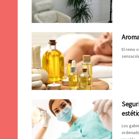
Aromat
El reino 
sensación 
Seguri
estéti
Los gabin
ordenado