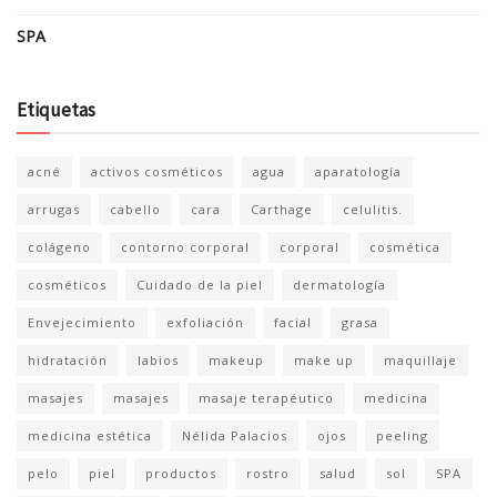
SPA
Etiquetas
acné
activos cosméticos
agua
aparatología
arrugas
cabello
cara
Carthage
celulitis.
colágeno
contorno corporal
corporal
cosmética
cosméticos
Cuidado de la piel
dermatología
Envejecimiento
exfoliación
facial
grasa
hidratación
labios
makeup
make up
maquillaje
masajes
masajes
masaje terapéutico
medicina
medicina estética
Nélida Palacios
ojos
peeling
pelo
piel
productos
rostro
salud
sol
SPA