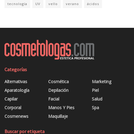
tecnología
UV
vello
verano
ácidos
Categorías
Alternativas
Cosmética
Marketing
Aparatología
Depilación
Piel
Capilar
Facial
Salud
Corporal
Manos Y Pies
Spa
Cosmenews
Maquillaje
Buscar por etiqueta