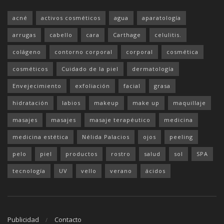
acné
activos cosméticos
agua
aparatología
arrugas
cabello
cara
Carthage
celulitis.
colágeno
contorno corporal
corporal
cosmética
cosméticos
Cuidado de la piel
dermatología
Envejecimiento
exfoliación
facial
grasa
hidratación
labios
makeup
make up
maquillaje
masajes
masajes
masaje terapéutico
medicina
medicina estética
Nélida Palacios
ojos
peeling
pelo
piel
productos
rostro
salud
sol
SPA
tecnología
UV
vello
verano
ácidos
Publicidad
Contacto