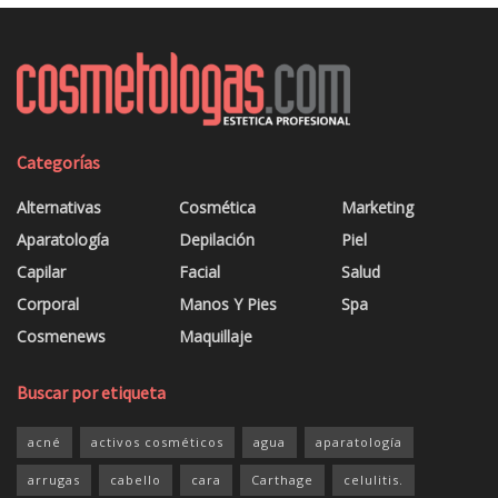
Categorías
Alternativas
Cosmética
Marketing
Aparatología
Depilación
Piel
Capilar
Facial
Salud
Corporal
Manos Y Pies
Spa
Cosmenews
Maquillaje
Buscar por etiqueta
acné
activos cosméticos
agua
aparatología
arrugas
cabello
cara
Carthage
celulitis.