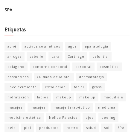
SPA
Etiquetas
acné
activos cosméticos
agua
aparatología
arrugas
cabello
cara
Carthage
celulitis.
colágeno
contorno corporal
corporal
cosmética
cosméticos
Cuidado de la piel
dermatología
Envejecimiento
exfoliación
facial
grasa
hidratación
labios
makeup
make up
maquillaje
masajes
masajes
masaje terapéutico
medicina
medicina estética
Nélida Palacios
ojos
peeling
pelo
piel
productos
rostro
salud
sol
SPA