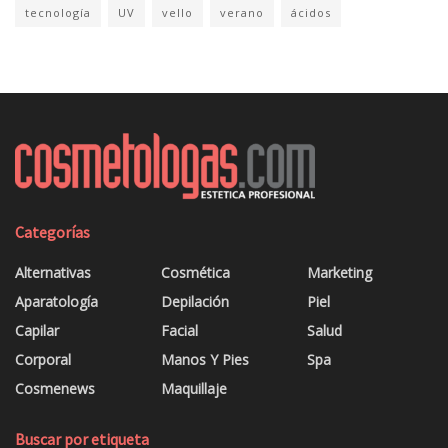
tecnología
UV
vello
verano
ácidos
Categorías
Alternativas
Cosmética
Marketing
Aparatología
Depilación
Piel
Capilar
Facial
Salud
Corporal
Manos Y Pies
Spa
Cosmenews
Maquillaje
Buscar por etiqueta