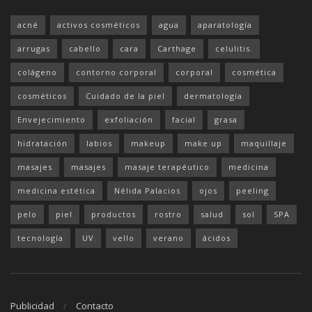
acné
activos cosméticos
agua
aparatología
arrugas
cabello
cara
Carthage
celulitis.
colágeno
contorno corporal
corporal
cosmética
cosméticos
Cuidado de la piel
dermatología
Envejecimiento
exfoliación
facial
grasa
hidratación
labios
makeup
make up
maquillaje
masajes
masajes
masaje terapéutico
medicina
medicina estética
Nélida Palacios
ojos
peeling
pelo
piel
productos
rostro
salud
sol
SPA
tecnología
UV
vello
verano
ácidos
Publicidad
Contacto