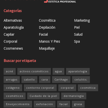
Categorías
Alternativas
Cosmética
Marketing
Aparatología
Depilación
Piel
Capilar
Facial
Salud
Corporal
Manos Y Pies
Spa
Cosmenews
Maquillaje
Buscar por etiqueta
acné
activos cosméticos
agua
aparatología
arrugas
cabello
cara
Carthage
celulitis.
colágeno
contorno corporal
corporal
cosmética
cosméticos
Cuidado de la piel
dermatología
Envejecimiento
exfoliación
facial
grasa