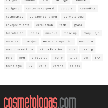
arrugas
cabello
cara
Carthage
celulitis.
colágeno
contorno corporal
corporal
cosmética
cosméticos
Cuidado de la piel
dermatología
Envejecimiento
exfoliación
facial
grasa
hidratación
labios
makeup
make up
maquillaje
masajes
masajes
masaje terapéutico
medicina
medicina estética
Nélida Palacios
ojos
peeling
pelo
piel
productos
rostro
salud
sol
SPA
tecnología
UV
vello
verano
ácidos