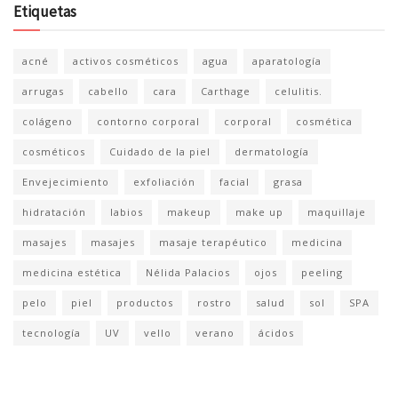
Etiquetas
acné
activos cosméticos
agua
aparatología
arrugas
cabello
cara
Carthage
celulitis.
colágeno
contorno corporal
corporal
cosmética
cosméticos
Cuidado de la piel
dermatología
Envejecimiento
exfoliación
facial
grasa
hidratación
labios
makeup
make up
maquillaje
masajes
masajes
masaje terapéutico
medicina
medicina estética
Nélida Palacios
ojos
peeling
pelo
piel
productos
rostro
salud
sol
SPA
tecnología
UV
vello
verano
ácidos