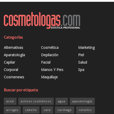
Categorías
Alternativas
Cosmética
Marketing
Aparatología
Depilación
Piel
Capilar
Facial
Salud
Corporal
Manos Y Pies
Spa
Cosmenews
Maquillaje
Buscar por etiqueta
acné
activos cosméticos
agua
aparatología
arrugas
cabello
cara
Carthage
celulitis.