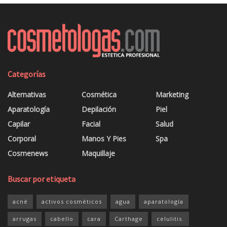
Categorías
Alternativas
Cosmética
Marketing
Aparatología
Depilación
Piel
Capilar
Facial
Salud
Corporal
Manos Y Pies
Spa
Cosmenews
Maquillaje
Buscar por etiqueta
acné
activos cosméticos
agua
aparatología
arrugas
cabello
cara
Carthage
celulitis.