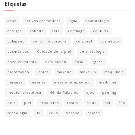
Etiquetas
acné
activos cosméticos
agua
aparatología
arrugas
cabello
cara
Carthage
celulitis.
colágeno
contorno corporal
corporal
cosmética
cosméticos
Cuidado de la piel
dermatología
Envejecimiento
exfoliación
facial
grasa
hidratación
labios
makeup
make up
maquillaje
masajes
masajes
masaje terapéutico
medicina
medicina estética
Nélida Palacios
ojos
peeling
pelo
piel
productos
rostro
salud
sol
SPA
tecnología
UV
vello
verano
ácidos