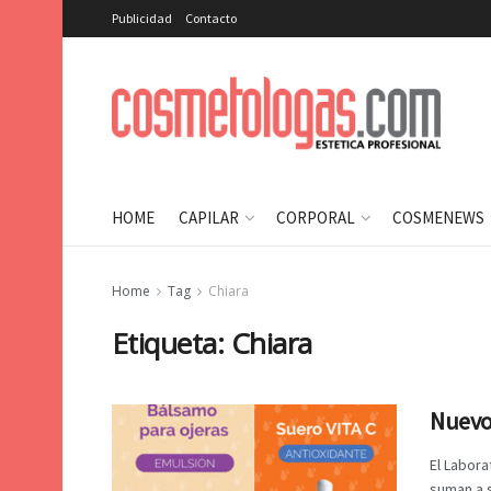
Publicidad
Contacto
HOME
CAPILAR
CORPORAL
COSMENEWS
Home
Tag
Chiara
Etiqueta:
Chiara
Nuevo
El Labora
suman a s