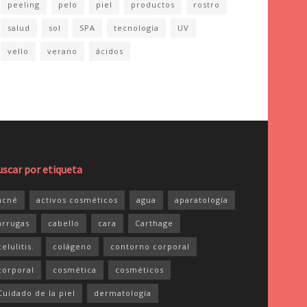
peeling
pelo
piel
productos
rostro
salud
sol
SPA
tecnología
UV
vello
verano
ácidos
uscar por etiqueta
acné
activos cosméticos
agua
aparatología
arrugas
cabello
cara
Carthage
celulitis.
colágeno
contorno corporal
corporal
cosmética
cosméticos
Cuidado de la piel
dermatología