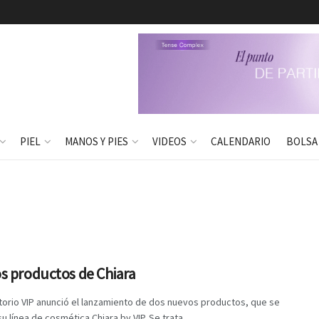
PIEL
MANOS Y PIES
VIDEOS
CALENDARIO
BOLSA
s productos de Chiara
torio VIP anunció el lanzamiento de dos nuevos productos, que se
u línea de cosmética Chiara by VIP. Se trata ...