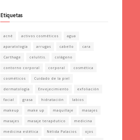
Etiquetas
acné
activos cosméticos
agua
aparatología
arrugas
cabello
cara
Carthage
celulitis.
colágeno
contorno corporal
corporal
cosmética
cosméticos
Cuidado de la piel
dermatología
Envejecimiento
exfoliación
facial
grasa
hidratación
labios
makeup
make up
maquillaje
masajes
masajes
masaje terapéutico
medicina
medicina estética
Nélida Palacios
ojos