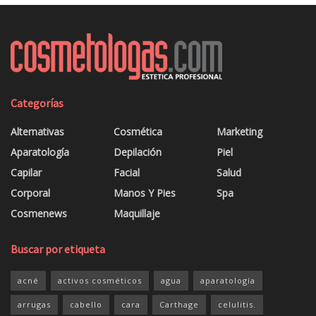
Categorías
Alternativas
Cosmética
Marketing
Aparatología
Depilación
Piel
Capilar
Facial
Salud
Corporal
Manos Y Pies
Spa
Cosmenews
Maquillaje
Buscar por etiqueta
acné
activos cosméticos
agua
aparatología
arrugas
cabello
cara
Carthage
celulitis.