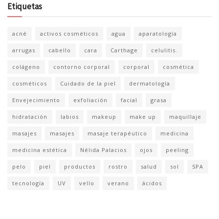
Etiquetas
acné
activos cosméticos
agua
aparatología
arrugas
cabello
cara
Carthage
celulitis.
colágeno
contorno corporal
corporal
cosmética
cosméticos
Cuidado de la piel
dermatología
Envejecimiento
exfoliación
facial
grasa
hidratación
labios
makeup
make up
maquillaje
masajes
masajes
masaje terapéutico
medicina
medicina estética
Nélida Palacios
ojos
peeling
pelo
piel
productos
rostro
salud
sol
SPA
tecnología
UV
vello
verano
ácidos