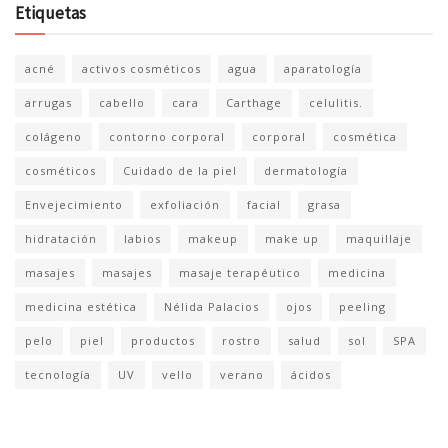
Etiquetas
acné
activos cosméticos
agua
aparatología
arrugas
cabello
cara
Carthage
celulitis.
colágeno
contorno corporal
corporal
cosmética
cosméticos
Cuidado de la piel
dermatología
Envejecimiento
exfoliación
facial
grasa
hidratación
labios
makeup
make up
maquillaje
masajes
masajes
masaje terapéutico
medicina
medicina estética
Nélida Palacios
ojos
peeling
pelo
piel
productos
rostro
salud
sol
SPA
tecnología
UV
vello
verano
ácidos