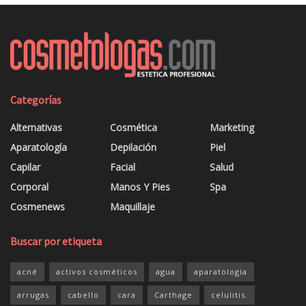
Categorías
Alternativas
Cosmética
Marketing
Aparatología
Depilación
Piel
Capilar
Facial
Salud
Corporal
Manos Y Pies
Spa
Cosmenews
Maquillaje
Buscar por etiqueta
acné
activos cosméticos
agua
aparatología
arrugas
cabello
cara
Carthage
celulitis.