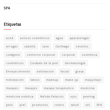
SPA
Etiquetas
acné
activos cosméticos
agua
aparatología
arrugas
cabello
cara
Carthage
celulitis.
colágeno
contorno corporal
corporal
cosmética
cosméticos
Cuidado de la piel
dermatología
Envejecimiento
exfoliación
facial
grasa
hidratación
labios
makeup
make up
maquillaje
masajes
masajes
masaje terapéutico
medicina
medicina estética
Nélida Palacios
ojos
peeling
pelo
piel
productos
rostro
salud
sol
SPA