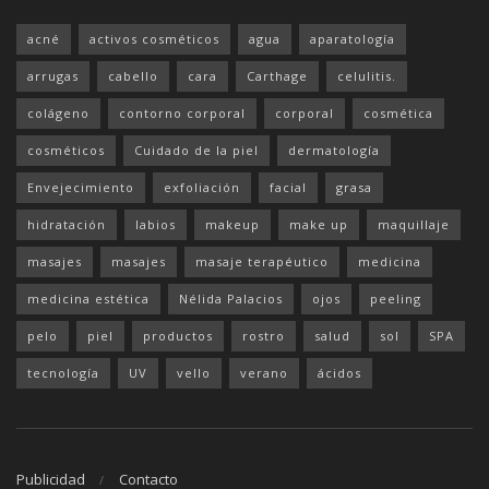
acné
activos cosméticos
agua
aparatología
arrugas
cabello
cara
Carthage
celulitis.
colágeno
contorno corporal
corporal
cosmética
cosméticos
Cuidado de la piel
dermatología
Envejecimiento
exfoliación
facial
grasa
hidratación
labios
makeup
make up
maquillaje
masajes
masajes
masaje terapéutico
medicina
medicina estética
Nélida Palacios
ojos
peeling
pelo
piel
productos
rostro
salud
sol
SPA
tecnología
UV
vello
verano
ácidos
Publicidad
Contacto