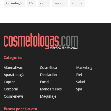
tecnología
UV
vello
verano
ácidos
Categorías
Alternativas
Cosmética
Marketing
Aparatología
Depilación
Piel
Capilar
Facial
Salud
Corporal
Manos Y Pies
Spa
Cosmenews
Maquillaje
Buscar por etiqueta