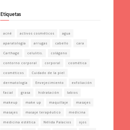
Etiquetas
acné
activos cosméticos
agua
aparatología
arrugas
cabello
cara
Carthage
celulitis.
colágeno
contorno corporal
corporal
cosmética
cosméticos
Cuidado de la piel
dermatología
Envejecimiento
exfoliación
facial
grasa
hidratación
labios
makeup
make up
maquillaje
masajes
masajes
masaje terapéutico
medicina
medicina estética
Nélida Palacios
ojos