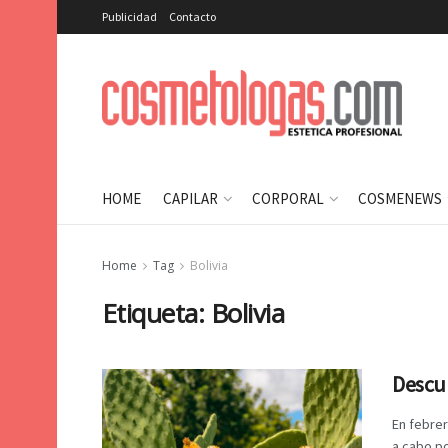
Publicidad
Contacto
HOME
CAPILAR
CORPORAL
COSMENEWS
Home
Tag
Bolivia
Etiqueta:
Bolivia
Descu
En febrer
a cabo po