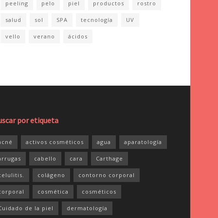
peeling
pelo
piel
productos
rostro
salud
sol
SPA
tecnología
UV
vello
verano
ácidos
uscar por etiqueta
acné
activos cosméticos
agua
aparatología
arrugas
cabello
cara
Carthage
celulitis.
colágeno
contorno corporal
corporal
cosmética
cosméticos
Cuidado de la piel
dermatología