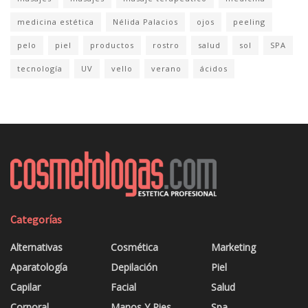
medicina estética
Nélida Palacios
ojos
peeling
pelo
piel
productos
rostro
salud
sol
SPA
tecnología
UV
vello
verano
ácidos
Categorías
Alternativas
Cosmética
Marketing
Aparatología
Depilación
Piel
Capilar
Facial
Salud
Corporal
Manos Y Pies
Spa