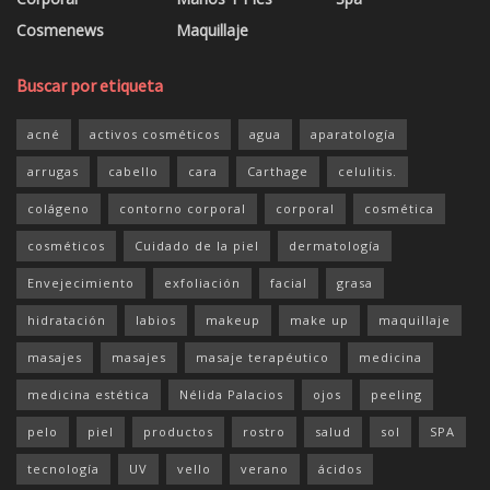
Cosmenews
Maquillaje
Buscar por etiqueta
acné
activos cosméticos
agua
aparatología
arrugas
cabello
cara
Carthage
celulitis.
colágeno
contorno corporal
corporal
cosmética
cosméticos
Cuidado de la piel
dermatología
Envejecimiento
exfoliación
facial
grasa
hidratación
labios
makeup
make up
maquillaje
masajes
masajes
masaje terapéutico
medicina
medicina estética
Nélida Palacios
ojos
peeling
pelo
piel
productos
rostro
salud
sol
SPA
tecnología
UV
vello
verano
ácidos