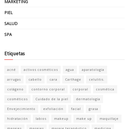
MARKETING
PIEL
SALUD
SPA
Etiquetas
acné
activos cosméticos
agua
aparatología
arrugas
cabello
cara
Carthage
celulitis.
colágeno
contorno corporal
corporal
cosmética
cosméticos
Cuidado de la piel
dermatología
Envejecimiento
exfoliación
facial
grasa
hidratación
labios
makeup
make up
maquillaje
masajes
masajes
masaje terapéutico
medicina