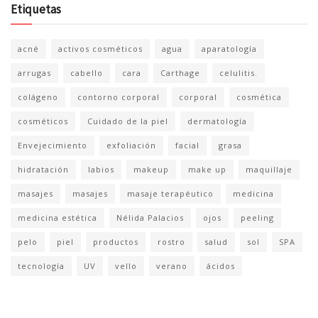
Etiquetas
acné
activos cosméticos
agua
aparatología
arrugas
cabello
cara
Carthage
celulitis.
colágeno
contorno corporal
corporal
cosmética
cosméticos
Cuidado de la piel
dermatología
Envejecimiento
exfoliación
facial
grasa
hidratación
labios
makeup
make up
maquillaje
masajes
masajes
masaje terapéutico
medicina
medicina estética
Nélida Palacios
ojos
peeling
pelo
piel
productos
rostro
salud
sol
SPA
tecnología
UV
vello
verano
ácidos