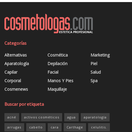
Categorías
Alternativas
Cosmética
Marketing
Aparatología
Depilación
Piel
Capilar
Facial
Salud
Corporal
Manos Y Pies
Spa
Cosmenews
Maquillaje
Buscar por etiqueta
acné
activos cosméticos
agua
aparatología
arrugas
cabello
cara
Carthage
celulitis.