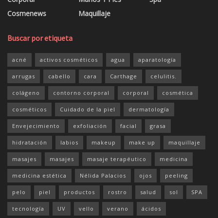
Cosmenews
Maquillaje
Buscar por etiqueta
acné
activos cosméticos
agua
aparatología
arrugas
cabello
cara
Carthage
celulitis.
colágeno
contorno corporal
corporal
cosmética
cosméticos
Cuidado de la piel
dermatología
Envejecimiento
exfoliación
facial
grasa
hidratación
labios
makeup
make up
maquillaje
masajes
masajes
masaje terapéutico
medicina
medicina estética
Nélida Palacios
ojos
peeling
pelo
piel
productos
rostro
salud
sol
SPA
tecnología
UV
vello
verano
ácidos