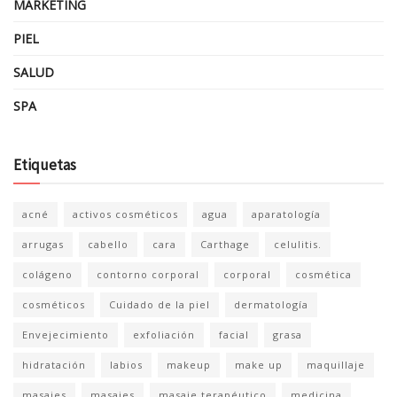
MARKETING
PIEL
SALUD
SPA
Etiquetas
acné
activos cosméticos
agua
aparatología
arrugas
cabello
cara
Carthage
celulitis.
colágeno
contorno corporal
corporal
cosmética
cosméticos
Cuidado de la piel
dermatología
Envejecimiento
exfoliación
facial
grasa
hidratación
labios
makeup
make up
maquillaje
masajes
masajes
masaje terapéutico
medicina