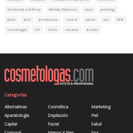
medicina estética
Nélida Palacios
ojos
peeling
pelo
piel
productos
rostro
salud
sol
SPA
tecnología
UV
vello
verano
ácidos
Categorías
Alternativas
Cosmética
Marketing
Aparatología
Depilación
Piel
Capilar
Facial
Salud
Corporal
Manos Y Pies
Spa