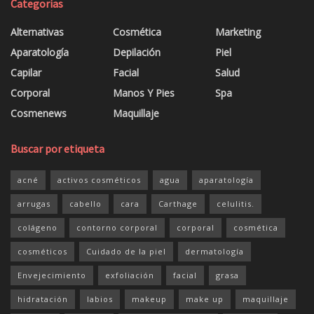
Categorías
Alternativas
Cosmética
Marketing
Aparatología
Depilación
Piel
Capilar
Facial
Salud
Corporal
Manos Y Pies
Spa
Cosmenews
Maquillaje
Buscar por etiqueta
acné
activos cosméticos
agua
aparatología
arrugas
cabello
cara
Carthage
celulitis.
colágeno
contorno corporal
corporal
cosmética
cosméticos
Cuidado de la piel
dermatología
Envejecimiento
exfoliación
facial
grasa
hidratación
labios
makeup
make up
maquillaje