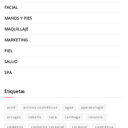
FACIAL
MANOS Y PIES
MAQUILLAJE
MARKETING
PIEL
SALUD
SPA
Etiquetas
acné
activos cosméticos
agua
aparatología
arrugas
cabello
cara
Carthage
celulitis.
colágeno
contorno corporal
corporal
cosmética