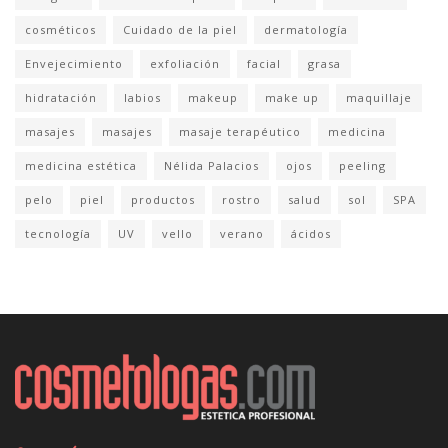
cosméticos
Cuidado de la piel
dermatología
Envejecimiento
exfoliación
facial
grasa
hidratación
labios
makeup
make up
maquillaje
masajes
masajes
masaje terapéutico
medicina
medicina estética
Nélida Palacios
ojos
peeling
pelo
piel
productos
rostro
salud
sol
SPA
tecnología
UV
vello
verano
ácidos